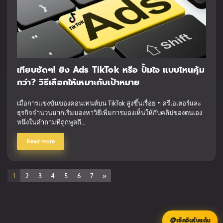
เทียบชัดๆ! ยิง Ads TikTok หรือ ปั้มใจ แบบไหนคุ้ม
กว่า? วิธีเลือกให้เหมาะกับเป้าหมาย
เมื่อการแข่งขันของคอนเทนต์บน TikTok สูงขึ้นเรื่อย ๆ ครีเอเตอร์และ
ธุรกิจจำนวนมากเริ่มมองหาวิธีเพิ่มการมองเห็นให้กับคลิปของตนเอง
หนึ่งในคำถามที่ถูกพูดถึ...
Read more
1
2
3
4
5
6
7
»
🪙
เช็คอินรับแต้ม