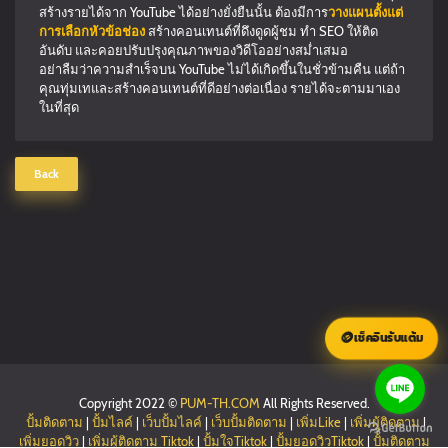
สร้างรายได้จาก YouTube ได้อย่างยั่งยืนนั้น ต้องมีการ
วางแผนตั้งแต่
การเลือกหัวข้อช่อง
สร้างคอนเทนต์ที่ดึงดูดผู้ชม ทำ SEO ให้ติด
อันดับ และคอยปรับปรุงคุณภาพของวิดีโออย่างสม่ำเสมอ
อย่าลืมว่าความสำเร็จบน YouTube ไม่ได้เกิดขึ้นในชั่วข้ามคืน แต่ถ้า
คุณทุ่มเทและสร้างคอนเทนต์ที่ดีอย่างต่อเนื่อง รายได้จะตามมาเอง
ในที่สุด
Back
🪙
เช็คอินรับแต้ม
Copyright 2022 ©
PUM-TH.COM
All Rights Reserved.
ปั้มติดตาม
|
ปั้มไลค์
|
เว็บปั้มไลค์
|
เว็บปั้มติดตาม
|
เพิ่มLike
|
เพิ่มผู้ติดตาม
|
เพิ่มยอดวิว
|
เพิ่มผู้ติดตาม Tiktok
|
ปั้มใจTiktok
|
ปั้มยอดวิวTiktok
|
ปั้มติดตาม