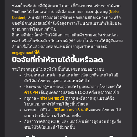
ช่องเล็กหรือช่องที่มีผู้ติดตามไม่มาก ก็ยังสามารถสร้างรายได้จาก
YouTube ได้ โดยเฉพาะช่องที่เลือกเฉพาะเจาะจงกลุ่มคนดู (
Niche
Content
) เช่น ช่องรีวิวแกดเจ็ตที่แพง ช่องสอนสกิลเฉพาะทาง หรือ
ช่องที่มีคนดูน้อยแต่มีกำลังซื้อสูง เพราะโฆษณาแบรนด์พรีเมียมจะ
จ่ายมากกว่าโฆษณาทั่วไป
อีกทางที่ช่องเล็กทำเงินได้คือการขายสินค้า ขายคอร์ส รับสปอน
เซอร์ หรือเป็นพันธมิตรกับแบรนด์ (Affiliate) ไม่ต้องรอให้มีผู้ติดตาม
ล้านก็เริ่มได้แล้ว ขอแค่คอนเทนต์ตรงกลุ่มเป้าหมายและมี
engagement ที่ดี
ปัจจัยที่ทำให้รายได้ขึ้นหรือลด
รายได้จากยูทูป ไม่คงที่ มันขึ้นกับปัจจัยหลายอย่าง เช่น
ประเภทคอนเทนต์ – คอนเทนต์การเงิน ธุรกิจ เทคโนโลยี
มักได้ค่าโฆษณาสูงกว่าคอนเทนต์ทั่วไป
ประเทศของผู้ชม – คนดูจากสหรัฐ แคนาดา ยุโรป จะทำให้
ค่า CPM
(ต้นทุนต่อการแสดงผล 1,000 ครั้ง) สูงกว่าเอเชีย
ฤดูกาล –
ช่วง Q4 ของปี
(ตุลาคม-ธันวาคม) แบรนด์ซื้อ
โฆษณามาก ทำให้รายได้สูงขึ้นชัดเจน
ความยาววิดีโอ –
วิดีโอยาวกว่า 8 นาที
จะแทรกโฆษณาได้
มากกว่า เพิ่มโอกาสได้เงินมากขึ้น
อัตราการคลิกดู (CTR) และ เปอร์เซ็นต์การดูจนจบ ยิ่งสูง ยิ่ง
ช่วยให้วิดีโอแนะนำได้มากขึ้น