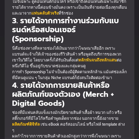
โมจิเฉพาะ ดูคอนเทนต์ก่อนใคร หรือเข้าถึงคอนเทนต์เฉพาะสมาชิก
รายได้จากทางนี้ค่อนข้างมั่นคง เพราะเป็นเงินที่จ่ายต่อเนื่องทุกเดือน
และมาจาก
แฟนคลับตัวจริง
ที่รักช่อง
3. รายได้จากการทำงานร่วมกับแบ
รนด์หรือสปอนเซอร์
(Sponsorship)
นี่คือช่องทางที่หลายช่องได้เงินมากกว่าโฆษณาเสียอีก เพราะ
แบรนด์จะจ้างให้เจ้าของช่องรีวิวสินค้า หรือพูดถึงบริการของพวก
เขาในวิดีโอ โดยบางครั้งได้รับเงินตั้งแต่
หลักพันจนถึงหลักแสน
ต่อ
หนึ่งวิดีโอ ขึ้นอยู่กับขนาดช่องและกลุ่มคนดู
การทำ Sponsorship ไม่จำเป็นต้องมีผู้ติดตามหลักล้าน แม้แต่ช่องเล็ก
ที่มีคนดูแน่น ๆ ในกลุ่ม Niche แบรนด์ก็ยังสนใจติดต่อเข้ามา
4. รายได้จากการขายสินค้าหรือ
ผลิตภัณฑ์ของตัวเอง (Merch +
Digital Goods)
ช่องที่มีแฟนคลับแข็งแรงมักเปิดขายสินค้าเสื้อผ้า หมวก แก้ว หรือ
สติ๊กเกอร์ที่มีโลโก้หรือคำพูดเด็ดจากช่อง นอกจากนี้ยังอาจขาย
ผลิตภัณฑ์ดิจิทัล
เช่น eBook คอร์สออนไลน์ หรือไฟล์ template ต่าง
ๆ
ผลกำไรจากการขายสินค้าตัวเองมักสูงกว่าการพึ่งโฆษณา เพราะ