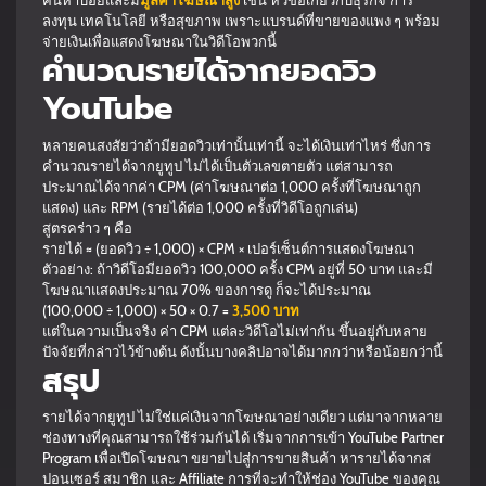
ค้นหาบ่อยและมี
มูลค่าโฆษณาสูง
เช่น หัวข้อเกี่ยวกับธุรกิจ การ
ลงทุน เทคโนโลยี หรือสุขภาพ เพราะแบรนด์ที่ขายของแพง ๆ พร้อม
จ่ายเงินเพื่อแสดงโฆษณาในวิดีโอพวกนี้
คำนวณรายได้จากยอดวิว
YouTube
หลายคนสงสัยว่าถ้ามียอดวิวเท่านั้นเท่านี้ จะได้เงินเท่าไหร่ ซึ่งการ
คำนวณรายได้จากยูทูป ไม่ได้เป็นตัวเลขตายตัว แต่สามารถ
ประมาณได้จากค่า CPM (ค่าโฆษณาต่อ 1,000 ครั้งที่โฆษณาถูก
แสดง) และ RPM (รายได้ต่อ 1,000 ครั้งที่วิดีโอถูกเล่น)
สูตรคร่าว ๆ คือ
รายได้ ≈ (ยอดวิว ÷ 1,000) × CPM × เปอร์เซ็นต์การแสดงโฆษณา
ตัวอย่าง: ถ้าวิดีโอมียอดวิว 100,000 ครั้ง CPM อยู่ที่ 50 บาท และมี
โฆษณาแสดงประมาณ 70% ของการดู ก็จะได้ประมาณ
(100,000 ÷ 1,000) × 50 × 0.7 =
3,500 บาท
แต่ในความเป็นจริง ค่า CPM แต่ละวิดีโอไม่เท่ากัน ขึ้นอยู่กับหลาย
ปัจจัยที่กล่าวไว้ข้างต้น ดังนั้นบางคลิปอาจได้มากกว่าหรือน้อยกว่านี้
สรุป
รายได้จากยูทูป ไม่ใช่แค่เงินจากโฆษณาอย่างเดียว แต่มาจากหลาย
ช่องทางที่คุณสามารถใช้ร่วมกันได้ เริ่มจากการเข้า YouTube Partner
Program เพื่อเปิดโฆษณา ขยายไปสู่การขายสินค้า หารายได้จากส
ปอนเซอร์ สมาชิก และ Affiliate การที่จะทำให้ช่อง YouTube ของคุณ