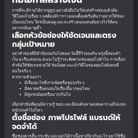
การที่จะมีรายได้จากยูทูป อย่างยั่งยืนไม่ใช่แค่สร้างช่องแล้วอัพ
วิดีโอลงไปเรื่อย ๆ แต่ต้องมีการวางแผนตั้งแต่เริ่มต้นว่าอยากให้ช่อง
เป็นแบบไหน ใครเป็นคนดู และจะสร้างคอนเทนต์อย่างไรให้คน
อยากกลับมาดูซ้ำ
เลือกหัวข้อช่องให้ชัดเจนและตรง
กลุ่มเป้าหมาย
อย่าทำช่องที่มีหัวข้อปนกันไปหมด วันนี้รีวิวของกิน พรุ่งนี้สอนทำ
เว็บ มะรืนเล่นเกม คนจะไม่รู้ว่าจะติดตามช่องคุณไปทำไม การเลือก
หัวข้อให้ชัดเจนช่วยให้ YouTube แนะนำวิดีโอของคุณไปยังคนที่
สนใจจริง ๆ
ควรถามตัวเองว่า
มีเรื่องอะไรที่เราถนัดหรือชอบจริง ๆ
มีตลาดหรือคนสนใจเรื่องนี้มากพอไหม
มีคู่แข่งน้อยหรือมากเกินไป
เลือกหัวข้อที่คุณมีความรู้ ชอบ และมีคนค้นหาพอสมควร แต่ไม่แข่ง
หนักจนทำไม่ไหว
ตั้งชื่อช่อง ภาพโปรไฟล์ แบรนด์ให้
จดจำได้
ชื่อช่องควรสั้น กระชับ และบอกได้ว่าเนื้อหาเกี่ยวกับอะไร อย่าใช้ชื่อ