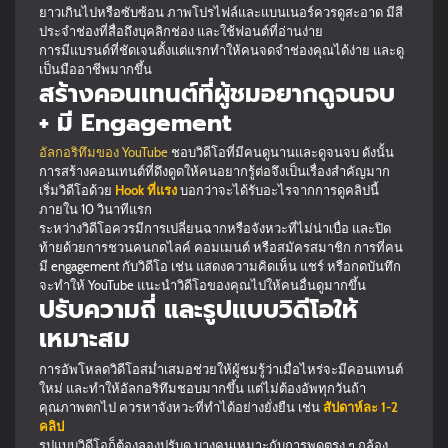
ยาวเกินไปหรือซับซ้อน ภาพโปรไฟล์และแบนเนอร์ควรดูสะอาด มีสี
ประจำช่องที่สื่อถึงบุคลิกช่อง และใช้ฟอนต์ที่อ่านง่าย
การมีแบรนด์ที่ชัดเจนตั้งแต่แรกทำให้คนจดจำช่องคุณได้ง่าย และดู
เป็นมืออาชีพมากขึ้น
สร้างคอนเทนต์ที่ผู้ชมอยากดูจนจบ
+ มี Engagement
อัลกอริทึมของ YouTube
ชอบวิดีโอที่มีคนดูนานและดูจนจบ ดังนั้น
การสร้างคอนเทนต์ที่ดึงดูดให้คนอยากรู้ต่อจึงเป็นเรื่องสำคัญมาก
เริ่มวิดีโอด้วย
Hook ที่แรง
บอกว่าจะได้รับอะไรจากการดูคลิปนี้
ภายใน 10 วินาทีแรก
ระหว่างวิดีโอควรมีการเปลี่ยนฉากหรือจังหวะที่ไม่น่าเบื่อ และปิด
ท้ายด้วยการชวนคนกดไลค์ คอมเมนต์ หรือสมัครสมาชิก การที่คน
มี engagement กับวิดีโอ เช่น แสดงความคิดเห็น แชร์ หรือกดบันทึก
จะทำให้ YouTube แนะนำวิดีโอของคุณไปให้คนอื่นดูมากขึ้น
ปรับความถี่ และรูปแบบวิดีโอให้
เหมาะสม
การอัพโหลดวิดีโอสม่ำเสมอช่วยให้ผู้ชมรู้ว่าเมื่อไหร่จะมีคอนเทนต์
ใหม่ และทำให้อัลกอริทึมชอบมากขึ้น แต่ไม่ต้องอัพทุกวันถ้า
คุณภาพตกไป ควรหาจังหวะที่ทำได้อย่างยั่งยืน เช่น
สัปดาห์ละ 1-2
คลิป
รูปแบบวิดีโอก็ต้องลองปรับดู บางคนเหมาะกับการพูดตรง ๆ กล้อง