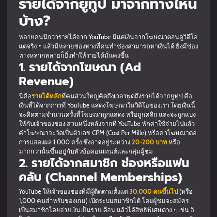
รายได้จากยูทูป มาจากทางไหน
บ้าง?
หลายคนนึกว่ารายได้จาก YouTube มีแค่เงินจากโฆษณาตอนดูวิดีโอ
แต่จริง ๆ แล้วมีหลายช่องทางที่คนทำช่องสามารถหาเงินได้ ยิ่งมีช่อง
ทางหลากหลายก็ยิ่งทำให้รายได้มั่นคงขึ้น
1. รายได้จากโฆษณา (Ad
Revenue)
นี่คือ
รายได้หลัก
ที่คนส่วนใหญ่คิดถึงเวลาพูดถึงรายได้จากยูทูป คือ
เงินที่ได้จากการที่ YouTube แสดงโฆษณาในวิดีโอของเรา โดยเงินนี้
จะคิดตามจำนวนครั้งที่โฆษณาถูกแสดง หรือถูกคลิก และจะถูกแบ่ง
ให้กับเจ้าของช่อง ส่วนหนึ่งหลังจากที่ YouTube หักค่าใช้จ่ายไปแล้ว
ค่าโฆษณาจะวัดเป็นตัวเลข CPM (Cost Per Mille) หรือค่าโฆษณาต่อ
การแสดงผล 1,000 ครั้ง ซึ่งอาจอยู่ระหว่าง
20-200 บาท
หรือ
มากกว่านั้นขึ้นอยู่กับหัวข้อคอนเทนต์และกลุ่มผู้ชม
2. รายได้จากสมาชิก ช่องหรือแฟน
คลับ (Channel Memberships)
YouTube ให้เจ้าของช่องที่มีผู้ติดตามตั้งแต่
30,000 คนขึ้นไป
(หรือ
1,000 คนสำหรับช่องเกม) เปิดระบบสมาชิกได้ โดยผู้ชมจะสมัคร
เป็นสมาชิกโดยจ่ายเงินเป็นรายเดือน แล้วได้สิทธิพิเศษต่าง ๆ เช่น อิ