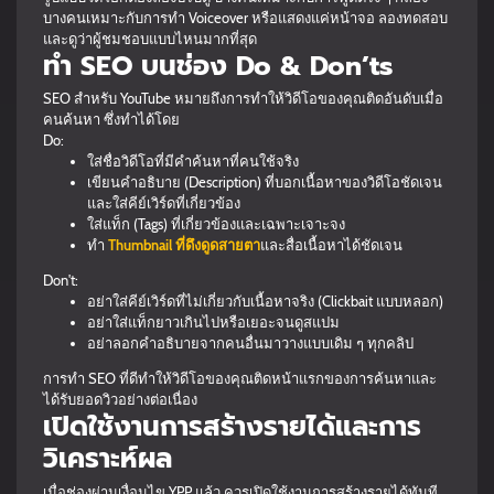
บางคนเหมาะกับการทำ Voiceover หรือแสดงแค่หน้าจอ ลองทดสอบ
และดูว่าผู้ชมชอบแบบไหนมากที่สุด
ทำ SEO บนช่อง Do & Don’ts
SEO สำหรับ YouTube หมายถึงการทำให้วิดีโอของคุณติดอันดับเมื่อ
คนค้นหา ซึ่งทำได้โดย
Do:
ใส่ชื่อวิดีโอที่มีคำค้นหาที่คนใช้จริง
เขียนคำอธิบาย (Description) ที่บอกเนื้อหาของวิดีโอชัดเจน
และใส่คีย์เวิร์ดที่เกี่ยวข้อง
ใส่แท็ก (Tags) ที่เกี่ยวข้องและเฉพาะเจาะจง
ทำ
Thumbnail ที่ดึงดูดสายตา
และสื่อเนื้อหาได้ชัดเจน
Don't:
อย่าใส่คีย์เวิร์ดที่ไม่เกี่ยวกับเนื้อหาจริง (Clickbait แบบหลอก)
อย่าใส่แท็กยาวเกินไปหรือเยอะจนดูสแปม
อย่าลอกคำอธิบายจากคนอื่นมาวางแบบเดิม ๆ ทุกคลิป
การทำ SEO ที่ดีทำให้วิดีโอของคุณติดหน้าแรกของการค้นหาและ
ได้รับยอดวิวอย่างต่อเนื่อง
เปิดใช้งานการสร้างรายได้และการ
วิเคราะห์ผล
เมื่อช่องผ่านเงื่อนไข YPP แล้ว ควรเปิดใช้งานการสร้างรายได้ทันที