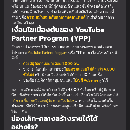
คำถามแรกที่ใครหลายคนคิดตอนจะเริ่มคือ สร้างรายได้ได้จริงไหม
หรือเป็นแค่เรื่องของคนที่มีผู้ติดตามล้านแล้ว ซึ่งคำตอบคือได้จริง
แต่ต้องข้ามเงื่อนไขบางอย่างก่อนที่จะเปิดได้เงินไหลเข้ามา และที่
สำคัญคือ
ความสม่ำเสมอกับคุณภาพคอนเทนต์
มันสำคัญมากกว่า
แค่มียอดวิวสูง
เงื่อนไขเบื้องต้นของ YouTube
Partner Program (YPP)
ถ้าอยากเปิดหารายได้บน YouTube อย่างเป็นทางการ คุณต้องผ่าน
โปรแกรม
YouTube Partner Program
หรือ YPP ก่อน เงื่อนไขหลัก ๆ มี
ดังนี้
ต้องมีผู้ติดตามอย่างน้อย 1,000 คน
ช่วง 12 เดือนที่ผ่านมาต้องมี
ยอดชมสะสมไม่ต่ำกว่า 4,000
ชั่วโมง
หรือมียอดวิว Shorts ไม่ต่ำกว่า 10 ล้านครั้ง
ช่องต้องไม่ผิดกติกาชุมชน และมี
บัญชี AdSense
ผูกไว้
หลายคนติดตรงที่มียอดวิว แต่ไม่ถึง 4,000 ชั่วโมง หรือมีผู้ติดตาม
น้อย ซึ่งถ้าอยากเร่งให้ช่องโตเร็วขึ้นและเข้าเงื่อนไขให้ได้ บางคนใช้
บริการเพิ่มยอดวิวและผู้ติดตาม YouTube
มาช่วยเพิ่มโมเมนตัมใน
ช่วงแรก เพื่อให้โครงสร้างของช่องดูน่าเชื่อถือและดึงผู้ชมจริงเข้ามา
ได้ง่ายขึ้น
ช่องเล็ก-กลางสร้างรายได้ได้
อย่างไร?