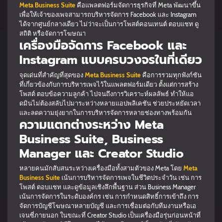
Meta Business Suite
คือแพลตฟอร์มจัดการธุรกิจที่ Meta พัฒนาขึ้น
เพื่อให้เจ้าของเพจสามารถบริหารจัดการ Facebook และ Instagram
ได้จากศูนย์กลางเดียว ไม่ว่าจะเป็นการโพสต์คอนเทนต์ ตอบแชท ดู
สถิติ หรือจัดการโฆษณา
เครื่องมือจัดการ Facebook และ
Instagram แบบครบวงจรในที่เดียว
จุดเด่นที่สำคัญที่สุดของ
Meta Business Suite
คือการรวมทุกฟังก์ชัน
ที่เกี่ยวข้องกับการบริหารเพจไว้ในแพลตฟอร์มเดียว ตั้งแต่การสร้าง
โพสต์ ตอบข้อความลูกค้า ไปจนถึงการวิเคราะห์ผลลัพธ์ ทำให้แอ
ดมินไม่ต้องสลับไปมาระหว่างหลายแอปพลิเคชัน ช่วยประหยัดเวลา
และลดความยุ่งยากในการบริหารจัดการหลายช่องทางพร้อมกัน
ความแตกต่างระหว่าง Meta
Business Suite, Business
Manager และ Creator Studio
หลายคนมักสับสนระหว่างเครื่องมือทั้งสามตัวของ Meta โดย
Meta
Business Suite
เน้นการบริหารจัดการเพจในชีวิตประจำวัน เช่น การ
โพสต์ ตอบแชท และดูข้อมูลเชิงลึกพื้นฐาน ส่วน Business Manager
เน้นการจัดการในระดับองค์กร เช่น การกำหนดสิทธิ์การเข้าถึง การ
จัดการบัญชีโฆษณาหลายบัญชี และการเชื่อมต่อกับทีมงานหรือเอ
เจนซี่ภายนอก ในขณะที่ Creator Studio เป็นเครื่องมือรุ่นก่อนหน้าที่