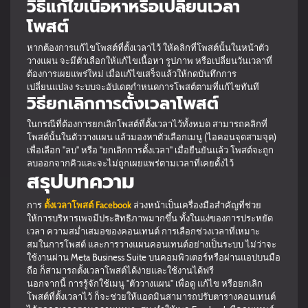
วิธีแก้ไขเนื้อหาหรือเปลี่ยนเวลา
โพสต์
หากต้องการแก้ไขโพสต์ที่ตั้งเวลาไว้ ให้คลิกที่โพสต์นั้นในหน้าตัว
วางแผน จะมีตัวเลือกให้แก้ไขเนื้อหา รูปภาพ หรือเปลี่ยนวันเวลาที่
ต้องการเผยแพร่ใหม่ เมื่อแก้ไขเสร็จแล้วให้กดบันทึกการ
เปลี่ยนแปลง ระบบจะอัปเดตกำหนดการโพสต์ตามที่แก้ไขทันที
วิธียกเลิกการตั้งเวลาโพสต์
ในกรณีที่ต้องการยกเลิกโพสต์ที่ตั้งเวลาไว้ทั้งหมด สามารถคลิกที่
โพสต์นั้นในตัววางแผน แล้วมองหาตัวเลือกเมนู (ไอคอนจุดสามจุด)
เพื่อเลือก "ลบ" หรือ "ยกเลิกการตั้งเวลา" เมื่อยืนยันแล้ว โพสต์จะถูก
ลบออกจากคิวและจะไม่ถูกเผยแพร่ตามเวลาที่เคยตั้งไว้
สรุปบทความ
การ
ตั้งเวลาโพสต์ Facebook
ล่วงหน้าเป็นเครื่องมือสำคัญที่ช่วย
ให้การบริหารเพจมีประสิทธิภาพมากขึ้น ทั้งในแง่ของการประหยัด
เวลา ความสม่ำเสมอของคอนเทนต์ การเลือกช่วงเวลาที่เหมาะ
สมในการโพสต์ และการวางแผนคอนเทนต์อย่างเป็นระบบ ไม่ว่าจะ
ใช้งานผ่าน Meta Business Suite บนคอมพิวเตอร์หรือผ่านแอปบนมือ
ถือ ก็สามารถตั้งเวลาโพสต์ได้ง่ายและใช้งานได้ฟรี
นอกจากนี้ การรู้จักใช้เมนู "ตัววางแผน" เพื่อดู แก้ไข หรือยกเลิก
โพสต์ที่ตั้งเวลาไว้ ก็จะช่วยให้แอดมินสามารถปรับตารางคอนเทนต์