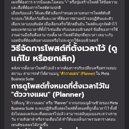
เพจที่ต้องการ จากนั้นแตะไอคอน "+" หรือปุ่มสร้างโพสต์ ใส่ข้อความ
และสื่อที่ต้องการโพสต์ตามปกติ
เมื่อพร้อมแล้ว ให้แตะที่ตัวเลือกกำหนดเวลาแทนการโพสต์ทันที
ระบบจะให้เลือกวันที่และเวลาที่ต้องการผ่านหน้าจอปฏิทินและตัว
เลือกเวลาแบบสัมผัส เมื่อเลือกเสร็จให้กดยืนยัน โพสต์จะถูกจัดคิวไว้
เผยแพร่ตามเวลาที่ตั้งไว้เช่นเดียวกับบนคอมพิวเตอร์ ข้อดีของการใช้
งานผ่านมือถือคือสามารถตั้งเวลาโพสต์ได้ทุกที่ทุกเวลา เหมาะกับ
แอดมินที่ต้องเดินทางบ่อยหรือไม่สะดวกใช้คอมพิวเตอร์
วิธีจัดการโพสต์ที่ตั้งเวลาไว้ (ดู
แก้ไข หรือยกเลิก)
หลังจากตั้งเวลาโพสต์ไปแล้ว หากต้องการปรับเปลี่ยนหรือตรวจสอบ
สถานะ สามารถทำได้ผ่านเมนู
"ตัววางแผน" (Planner)
ใน Meta
Business Suite
การดูโพสต์ทั้งหมดที่ตั้งเวลาไว้ใน
"ตัววางแผน" (Planner)
ไปที่เมนู "ตัววางแผน" หรือ "Planner" จากแถบเมนูด้านซ้ายของ Meta
Business Suite จะพบปฏิทินที่แสดงโพสต์ทั้งหมดที่ถูกตั้งเวลาไว้ ทั้งที่
ยังไม่เผยแพร่และที่เผยแพร่ไปแล้ว สามารถสลับมุมมองระหว่างราย
วัน รายสัปดาห์ หรือรายเดือนได้ ทำให้มองเห็นภาพรวมตารางคอน
เทนต์ของเพจได้ง่ายขึ้น