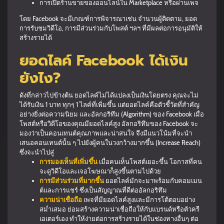
การเปิดร้านขายของออนไลน์ใน Marketplace หรือผ่านเพจ
โดย Facebook จะมีเกณฑ์การพิจารณาเช่น จำนวนผู้ติดตาม, ยอด
การรับชมวิดีโอ, การมีส่วนร่วมกับโพสต์ ฯลฯ ที่มีผลต่อการอนุมัติให้
สร้างรายได้
ยอดไลค์ Facebook ได้เงิน
ยังไง?
ดังที่กล่าวไปข้างต้น ยอดไลค์ไม่ได้แปลงเป็นเงินโดยตรง คุณจะไม่
ได้รับเงิน 1 บาท ทุกๆ 1 ไลค์ที่เพิ่มขึ้น แต่ยอดไลค์คือตัวชี้วัดที่สำคัญ
อย่างยิ่งต่อความนิยม และอัลกอริทึม (Algorithm) ของ Facebook เมื่อ
โพสต์หรือวิดีโอของคุณมียอดไลค์สูง อัลกอริทึมของ Facebook จะ
มองว่าเป็นคอนเทนต์คุณภาพและน่าสนใจ จึงมีแนวโน้มที่จะนำ
เสนอคอนเทนต์นั้น ๆ ไปยังผู้คนในวงกว้างมากขึ้น (Increase Reach)
ซึ่งจะนำไปสู่
การมองเห็นที่เพิ่มขึ้น
เมื่อคนเห็นโพสต์เยอะขึ้น โอกาสที่คน
จะดูวิดีโอและเจอโฆษณาก็สูงขึ้นตามไปด้วย
การมีส่วนร่วมที่มากขึ้น
ยอดไลค์มักจะมาพร้อมกับคอมเมน
ต์และการแชร์ ซึ่งเป็นสัญญาณที่ดีต่ออัลกอริทึม
ความน่าเชื่อถือ
เพจที่มียอดไลค์สูงและมีการโต้ตอบอย่าง
สม่ำเสมอ ย่อมสร้างความน่าเชื่อถือให้กับแบรนด์หรือตัวครี
เอเตอร์เอง ทำให้ง่ายต่อการสร้างรายได้ในช่องทางอื่นๆ ต่อ