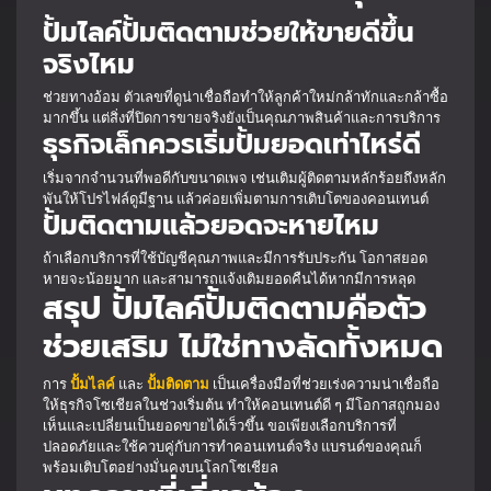
ปั้มไลค์ปั้มติดตามช่วยให้ขายดีขึ้น
จริงไหม
ช่วยทางอ้อม ตัวเลขที่ดูน่าเชื่อถือทำให้ลูกค้าใหม่กล้าทักและกล้าซื้อ
มากขึ้น แต่สิ่งที่ปิดการขายจริงยังเป็นคุณภาพสินค้าและการบริการ
ธุรกิจเล็กควรเริ่มปั้มยอดเท่าไหร่ดี
เริ่มจากจำนวนที่พอดีกับขนาดเพจ เช่นเติมผู้ติดตามหลักร้อยถึงหลัก
พันให้โปรไฟล์ดูมีฐาน แล้วค่อยเพิ่มตามการเติบโตของคอนเทนต์
ปั้มติดตามแล้วยอดจะหายไหม
ถ้าเลือกบริการที่ใช้บัญชีคุณภาพและมีการรับประกัน โอกาสยอด
หายจะน้อยมาก และสามารถแจ้งเติมยอดคืนได้หากมีการหลุด
สรุป ปั้มไลค์ปั้มติดตามคือตัว
ช่วยเสริม ไม่ใช่ทางลัดทั้งหมด
การ
ปั้มไลค์
และ
ปั้มติดตาม
เป็นเครื่องมือที่ช่วยเร่งความน่าเชื่อถือ
ให้ธุรกิจโซเชียลในช่วงเริ่มต้น ทำให้คอนเทนต์ดี ๆ มีโอกาสถูกมอง
เห็นและเปลี่ยนเป็นยอดขายได้เร็วขึ้น ขอเพียงเลือกบริการที่
ปลอดภัยและใช้ควบคู่กับการทำคอนเทนต์จริง แบรนด์ของคุณก็
พร้อมเติบโตอย่างมั่นคงบนโลกโซเชียล