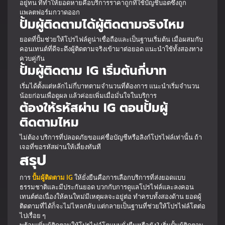
อยู่ทน ที่ทำให้ยอดหายคือบริการราคาถูกที่ใช้บัญชีบอตซึ่งถูก
แพลตฟอร์มกวาดออก
ปั้มผู้ติดตามได้ผู้ติดตามจริงไหม
ยอดที่ปั้มช่วยให้โปรไฟล์ดูน่าเชื่อถือและเป็นฐานเริ่มต้น เมื่อผสมกับ
คอนเทนต์ที่ดีจะดึงผู้ติดตามจริงเข้ามาต่อยอด แนะนำใช้ทั้งสองทาง
ควบคู่กัน
ปั้มผู้ติดตาม IG เริ่มต้นกี่บาท
เริ่มได้ตั้งแต่หลักไม่กี่บาทตามจำนวนที่ต้องการ แนะนำเริ่มจำนวน
น้อยก่อนเพื่อดูผล แล้วค่อยเพิ่มเมื่อมั่นใจในบริการ
ต้องให้รหัสผ่าน IG ตอนปั้มผู้
ติดตามไหม
ไม่ต้อง บริการที่ปลอดภัยขอแค่ชื่อบัญชีหรือลิงก์โปรไฟล์เท่านั้น ถ้า
เจอที่ขอรหัสผ่านให้เลี่ยงทันที
สรุป
การ
ปั้มผู้ติดตาม IG
ให้ยั่งยืนคือการเลือกบริการที่ส่งยอดแบบ
ธรรมชาติและมีประกันยอด บวกกับการดูแลโปรไฟล์และลงคอน
เทนต์ต่อเนื่องให้คนใหม่มีเหตุผลจะอยู่ต่อ ทำครบทั้งสองด้าน ยอดผู้
ติดตามที่ได้ก็จะไม่ไหลกลับ แต่กลายเป็นฐานที่ช่วยให้โปรไฟล์โตต่อ
ไปเรื่อย ๆ
พร้อมเพิ่มผู้ติดตามให้โปรไฟล์โตแบบยั่งยืนหรือยัง? เริ่มปั้มผู้ติดตาม