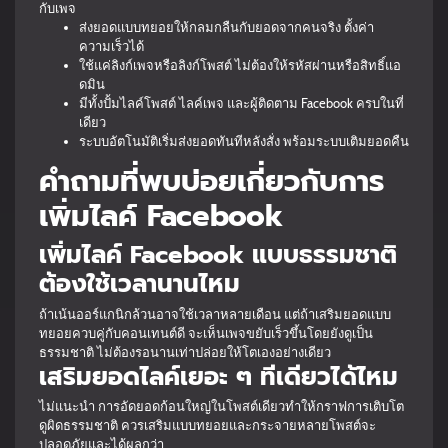
กับเพจ
ส่งยอดแบบทยอยให้กลมกลืนกับยอดจากคนจริง ตั้งค่า
ความเร็วได้
ใช้แค่ลิงก์เพจหรือลิงก์โพสต์ ไม่ต้องให้รหัสผ่านหรือสิทธิ์แอ
ดมิน
มีทั้งปั้มไลค์โพสต์ ไลค์เพจ และผู้ติดตาม Facebook ครบในที่
เดียว
ระบบอัตโนมัติเริ่มส่งยอดทันทีหลังสั่ง พร้อมระบบเติมยอดคืน
คำถามที่พบบ่อยเกี่ยวกับการ
เพิ่มไลค์ Facebook
เพิ่มไลค์ Facebook แบบธรรมชาติ
ต้องใช้เวลานานไหม
ถ้าเน้นออร์แกนิกล้วนอาจใช้เวลาหลายเดือน แต่ถ้าเสริมยอดแบบ
ทยอยควบคู่กับคอนเทนต์ดี จะเห็นเพจขยับเร็วขึ้นโดยยังดูเป็น
ธรรมชาติ ไม่ต้องรอนานเท่าปล่อยให้โตเองอย่างเดียว
เสริมยอดไลค์เยอะ ๆ ทีเดียวได้ไหม
ไม่แนะนำ การอัดยอดก้อนใหญ่ในโพสต์เดียวทำให้กราฟการเติบโต
ดูผิดธรรมชาติ ควรเสริมแบบทยอยและกระจายหลายโพสต์จะ
ปลอดภัยและได้ผลกว่า