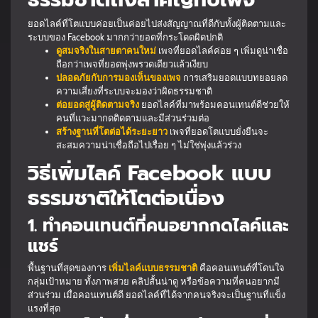
ยอดไลค์ที่โตแบบค่อยเป็นค่อยไปส่งสัญญาณที่ดีกับทั้งผู้ติดตามและ
ระบบของ Facebook มากกว่ายอดที่กระโดดผิดปกติ
ดูสมจริงในสายตาคนใหม่
เพจที่ยอดไลค์ค่อย ๆ เพิ่มดูน่าเชื่อ
ถือกว่าเพจที่ยอดพุ่งพรวดเดียวแล้วเงียบ
ปลอดภัยกับการมองเห็นของเพจ
การเสริมยอดแบบทยอยลด
ความเสี่ยงที่ระบบจะมองว่าผิดธรรมชาติ
ต่อยอดสู่ผู้ติดตามจริง
ยอดไลค์ที่มาพร้อมคอนเทนต์ดีช่วยให้
คนที่แวะมากดติดตามและมีส่วนร่วมต่อ
สร้างฐานที่โตต่อได้ระยะยาว
เพจที่ยอดโตแบบยั่งยืนจะ
สะสมความน่าเชื่อถือไปเรื่อย ๆ ไม่ใช่พุ่งแล้วร่วง
วิธีเพิ่มไลค์ Facebook แบบ
ธรรมชาติให้โตต่อเนื่อง
1. ทำคอนเทนต์ที่คนอยากกดไลค์และ
แชร์
พื้นฐานที่สุดของการ
เพิ่มไลค์แบบธรรมชาติ
คือคอนเทนต์ที่โดนใจ
กลุ่มเป้าหมาย ทั้งภาพสวย คลิปสั้นน่าดู หรือข้อความที่คนอยากมี
ส่วนร่วม เมื่อคอนเทนต์ดี ยอดไลค์ที่ได้จากคนจริงจะเป็นฐานที่แข็ง
แรงที่สุด