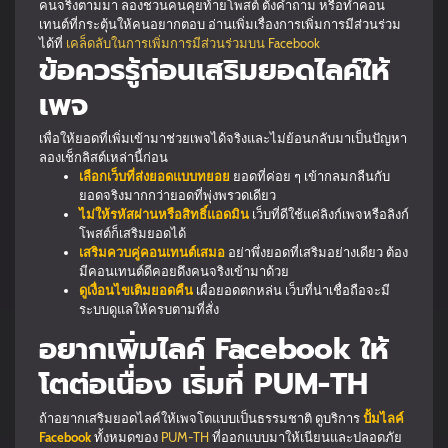
คนจริงตามมา ลองชวนคนคุยท้ายโพสต์ ตั้งคำถาม หรือทำคอน
เทนต์ที่กระตุ้นให้คนอยากตอบ อ่านเพิ่มเรื่องการเพิ่มการมีส่วนร่วม
ได้ที่
เคล็ดลับในการเพิ่มการมีส่วนร่วมบน Facebook
ข้อควรรู้ก่อนเสริมยอดไลค์ให้
เพจ
เพื่อให้ยอดที่เพิ่มเข้ามาช่วยเพจได้จริงและไม่ย้อนกลับมาเป็นปัญหา
ลองเช็กลิสต์เหล่านี้ก่อน
เลือกเว็บที่ส่งยอดแบบทยอย
ยอดที่ค่อย ๆ เข้ากลมกลืนกับ
ยอดจริงมากกว่ายอดที่พุ่งพรวดเดียว
ไม่ให้รหัสผ่านหรือสิทธิ์แอดมิน
เว็บที่ดีใช้แค่ลิงก์เพจหรือลิงก์
โพสต์ก็เสริมยอดได้
เสริมควบคู่คอนเทนต์เสมอ
อย่าพึ่งยอดที่เสริมอย่างเดียว ต้อง
มีคอนเทนต์ดีคอยดึงคนจริงเข้ามาด้วย
ดูเงื่อนไขเติมยอดคืน
เผื่อยอดตกหล่น เว็บที่น่าเชื่อถือจะมี
ระบบดูแลให้ครบตามที่สั่ง
อยากเพิ่มไลค์ Facebook ให้
โตต่อเนื่อง เริ่มที่ PUM-TH
ถ้าอยากเสริมยอดไลค์ให้เพจโตแบบเป็นธรรมชาติ ดูบริการ
ปั้มไลค์
Facebook
ทั้งหมดของ
PUM-TH
ที่ออกแบบมาให้เนียนและปลอดภัย