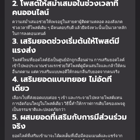
2. โพสต์ให้สม่ำเสมอในช่วงเวลาที่
คนออนไลน์
ความสม่ำเสมอช่วยให้เพจอยู่ในสายตาผู้ติดตามตลอด ลองสังเกต
ช่วงเวลาที่โพสต์เดิม ๆ มีคนตอบรับดี แล้วยึดจังหวะนั้นเป็นเวลาหลัก
ในการลงคอนเทนต์
3. เสริมยอดช่วงเริ่มต้นให้โพสต์มี
แรงส่ง
โพสต์ใหม่ที่ยอดไลค์ยังเป็นศูนย์มักถูกเลื่อนผ่าน การเสริมยอดไลค์
เข้าไปพอประมาณช่วงแรกช่วยให้โพสต์ดูมีคนสนใจและกล้าให้คน
อื่นกดตาม แต่ควรเสริมแบบพอดีให้กลมกลืนกับยอดจากคนจริง
4. เสริมยอดแบบทยอย ไม่อัดที
เดียว
เลือกเว็บที่ส่งยอดแบบค่อย ๆ เข้า และกระจายไปหลายโพสต์แทน
การอัดก้อนใหญ่ในโพสต์เดียว วิธีนี้ทำให้กราฟการเติบโตของเพจดู
เป็นธรรมชาติและปลอดภัยกว่า
5. ผสมยอดที่เสริมกับการมีส่วนร่วม
จริง
ยอดไลค์ที่เสริมเข้ามาจะได้ผลเต็มที่เมื่อมีคอมเมนต์และแชร์จาก